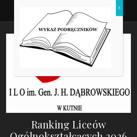
Ranking Liceów
Ogólnokształcących 2026