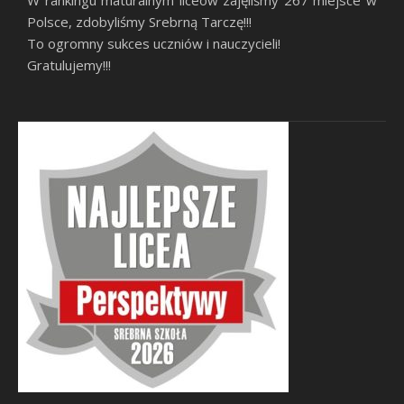
W rankingu maturalnym liceów zajęliśmy 267 miejsce w
Polsce, zdobyliśmy Srebrną Tarczę!!!
To ogromny sukces uczniów i nauczycieli!
Gratulujemy!!!